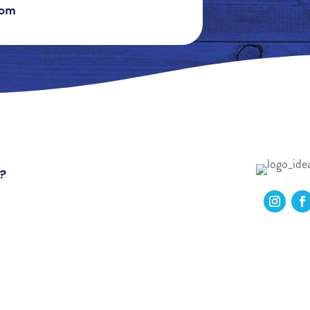
com
?