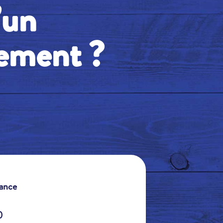
’un
ement ?
rance
0